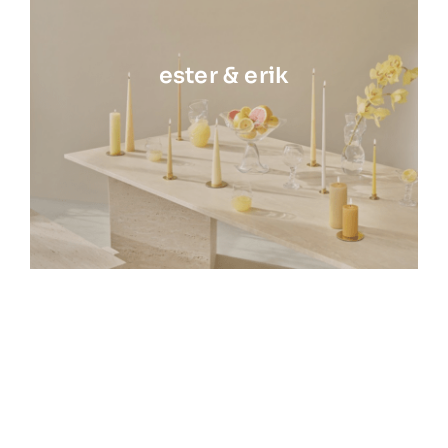
ester & erik
Mojoo
Spliid
Pot
Paws
Rebelle