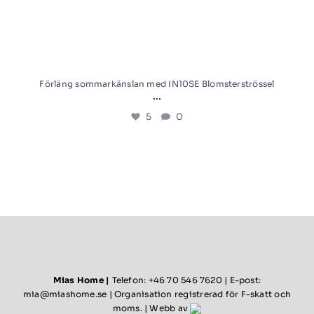
Förläng sommarkänslan med IN10SE Blomsterströssel
...
5
0
Mias Home |
Telefon: +46 70 546 7620 | E-post:
mia@miashome.se
| Organisation registrerad för F-skatt och
moms. | Webb av