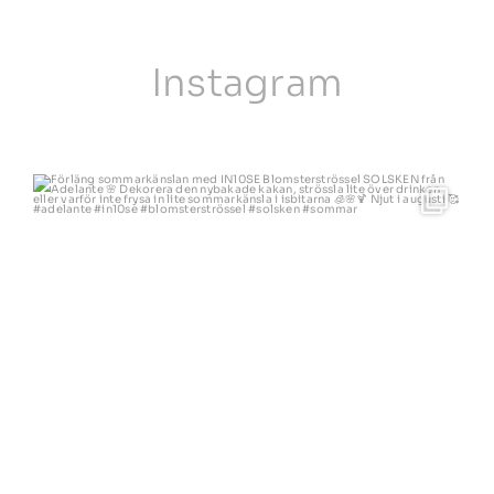
Adelante
Instagram
Förläng sommarkänslan med IN10SE Blomsterströssel
...
5
0